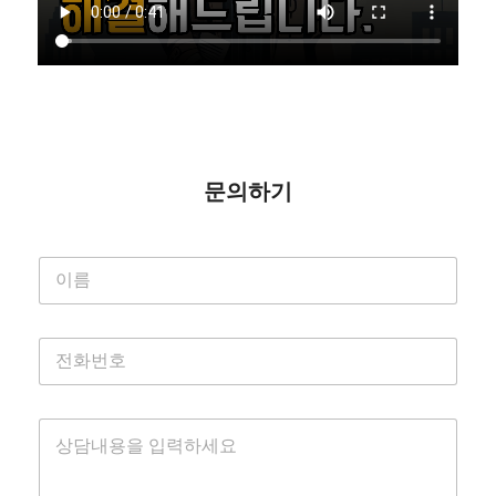
문의하기
이
름
*
동
전
의
화
입
번
력
호
하
상
*
세
담
요
내
용