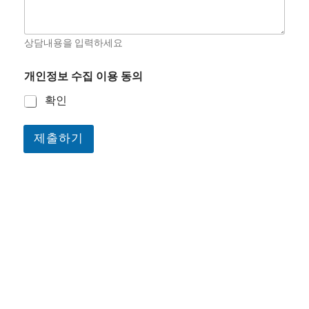
을
입
력
상담내용을 입력하세요
하
세
요
개인정보 수집 이용 동의
확인
제출하기