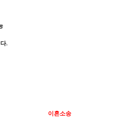
능
다.
이혼소송