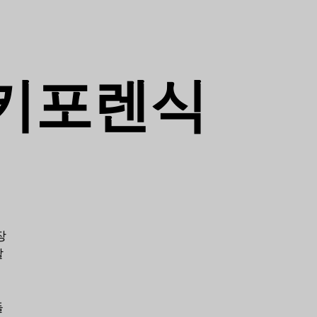
키포렌식
장
살
들