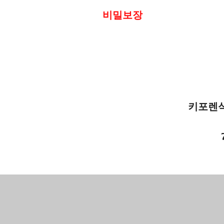
비밀보장
키포렌식