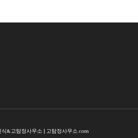
렌식&고탐정사무소
| 고탐정사무소.com