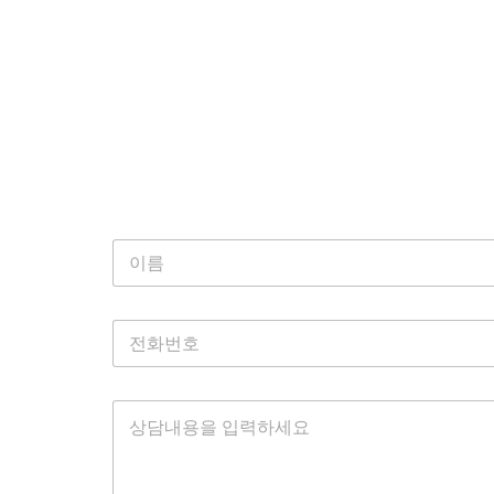
이
름
*
전
화
번
호
상
*
담
내
용
을