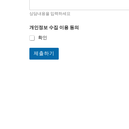
입
력
상담내용을 입력하세요
하
세
상
요
개인정보 수집 이용 동의
담
내
확인
용
을
개
제출하기
인
정
보