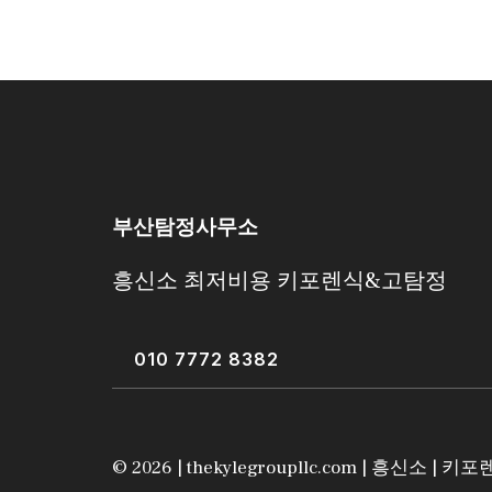
부산탐정사무소
흥신소 최저비용 키포렌식&고탐정
010 7772 8382
© 2026 | thekylegroupllc.com |
흥신소
|
키포